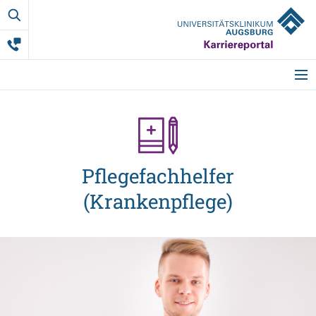
Pflegefac
(Krankenp
Startseite
Meine Vorteile
Pflegefachhelfer
(Krankenpflege)
Berufsgruppen
Ausbildung
Studium & Co.
Weitere Mitarbeit