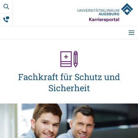
Fachkraft
für
Schutz
Startseite
und
Meine Vorteile
Sicherheit
Fachkraft für Schutz und
Sicherheit
Berufsgruppen
Ausbildung
Studium & Co.
Weitere Mitarbeit