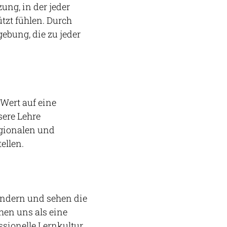
ung, in der jeder
tzt fühlen. Durch
ebung, die zu jeder
Wert auf eine
sere Lehre
egionalen und
ellen.
ändern und sehen die
hen uns als eine
ssionelle Lernkultur