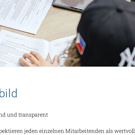
Boy's Day
Kontakt
zu
Ausbildung
Krankmeldung
bild
end und transparent
pektieren jeden einzelnen Mitarbeitenden als wertvoll