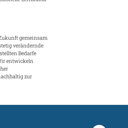
re Zukunft gemeinsam
stetig verändernde
stellten Bedarfe
ir entwickeln
cher
nachhaltig zur