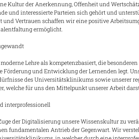
ine Kultur der Anerkennung, Offenheit und Wertschätz
de und interessierte Parteien sich gehört und unterstü
 und Vertrauen schaffen wir eine positive Arbeitsumg
ialentfaltung ermöglicht.
zugewandt
 moderne Lehre als kompetenzbasiert, die besonderen 
le Förderung und Entwicklung der Lernenden legt. Un
edürfnisse des Universitätsklinikums sowie unserer r
r, welche für uns den Mittelpunkt unserer Arbeit darst
nd interprofessionell
 Zuge der Digitalisierung unsere Wissenskultur zu ver
inen fundamentalen Antrieb der Gegenwart. Wir verste
iversitätsklinikums, in welcher durch eine interprofe