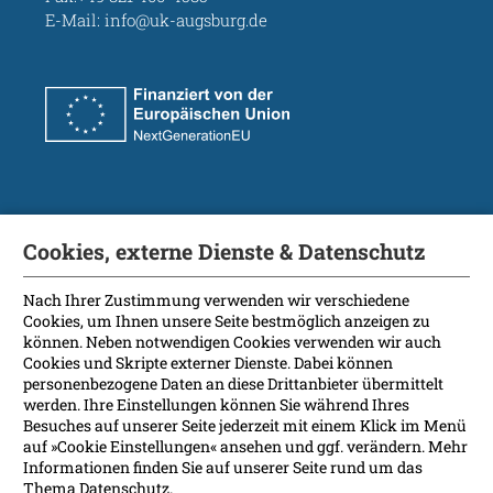
E-Mail:
info@uk-augsburg.de
Zu den Stellenangeboten
Universitätsklinikum
Soziale Medien
Cookies, externe Dienste & Datenschutz
Nach Ihrer Zustimmung verwenden wir verschiedene
Cookies, um Ihnen unsere Seite bestmöglich anzeigen zu
können. Neben notwendigen Cookies verwenden wir auch
Kontakt
Cookies und Skripte externer Dienste. Dabei können
personenbezogene Daten an diese Drittanbieter übermittelt
Anreise
werden. Ihre Einstellungen können Sie während Ihres
Besuches auf unserer Seite jederzeit mit einem Klick im Menü
Impressum
auf »Cookie Einstellungen« ansehen und ggf. verändern. Mehr
Informationen finden Sie auf unserer Seite rund um das
Datenschutz
Thema
Datenschutz
.