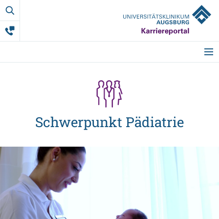
Schwerpu
Pädiatrie
Startseite
Meine Vorteile
Schwerpunkt Pädiatrie
Berufsgruppen
Ausbildung
Studium & Co.
Weitere Mitarbeit